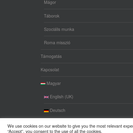
Mágor
Táborok
Szociális munka
Roma misszió
Támogatás
Kapcsolat
Magyar
English (UK)
Deutsch
We use cookies on our website to give you the most relevant exper
“Accept”, you consent to the use of all the cookies.
©
2026 ELJÁDA Alapítvány, Minden jog fenntartva