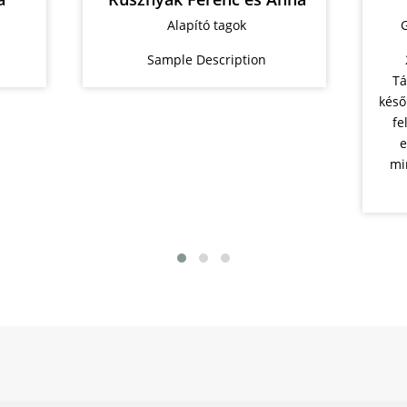
Gyermek- és ifjúsági misszió
on
2015 óta szolgálok a Mágor
Táborokban, eleinte segítőként,
később szervezőként. A tinédzserek
felé való szolgálat a szívügyem,
ezért is van már előre beírva
minden nyáron a naptáramba a
Mágor Tábori hét.