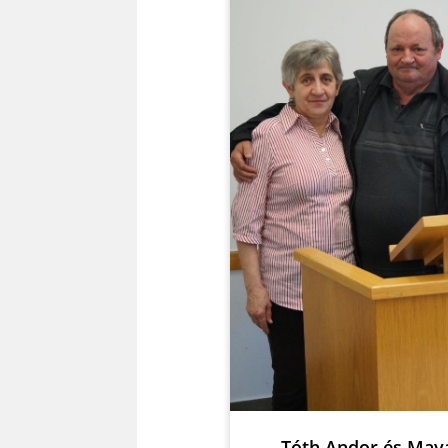
Tóth Andor és Maya
Rusznyák Ferenc é