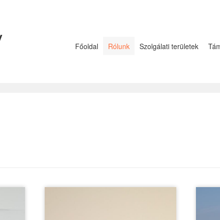
y
Főoldal
Rólunk
Szolgálati területek
Tám