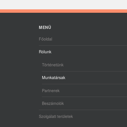
MENÜ
Főoldal
Rólunk
Történetünk
Munkatársak
Partnerek
Beszámolók
Szolgálati területek