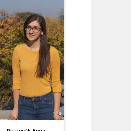
Rusznyák Laura
Gyermek- és ifjúsági misszió