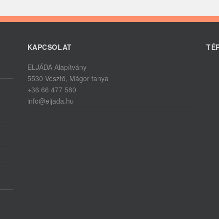
KAPCSOLAT
TÉ
ELJÁDA Alapítvány
5530 Vésztő, Mágor tanya
+36 66 477 580
info@eljada.hu