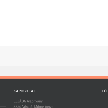
KAPCSOLAT
TÉ
ELJÁDA Alapítvány
5530 Vésztő, Mágor tanya