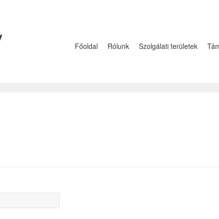
y
Főoldal
Rólunk
Szolgálati területek
Tám