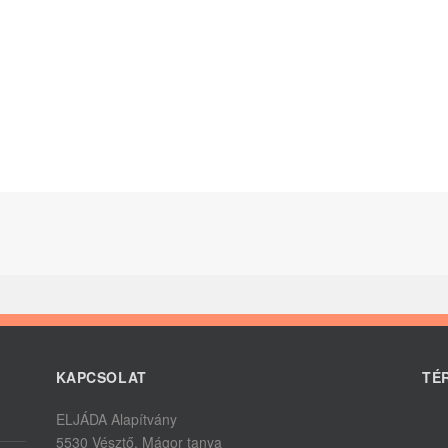
KAPCSOLAT
TÉ
ELJÁDA Alapítvány
5530 Vésztő, Mágor tanya