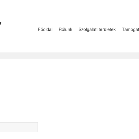
y
Főoldal
Rólunk
Szolgálati területek
Támoga