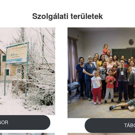
Szolgálati területek
GOR
TÁB