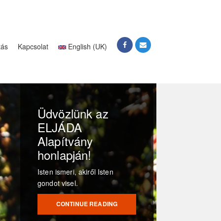
tás
Kapcsolat
English (UK)
Üdvözlünk az
ELJÁDA
Alapítvány
honlapján!
Isten ismeri, akiről Isten
gondot visel.
CONTINUE READING