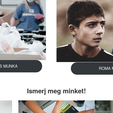
IS MUNKA
ROMA 
Ismerj meg minket!