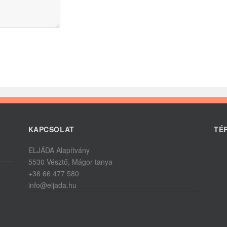
KAPCSOLAT
TÉ
ELJÁDA Alapítvány
5530 Vésztő, Mágor tanya
+36 66 477 580
info@eljada.hu