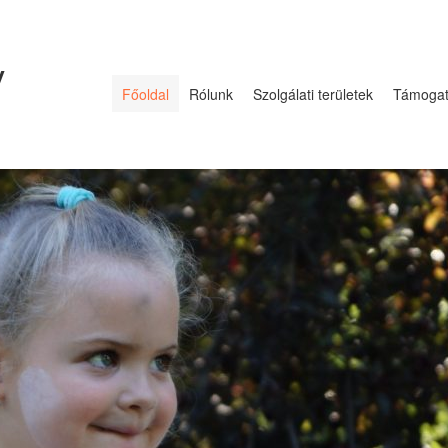
y
Főoldal
Rólunk
Szolgálati területek
Támoga