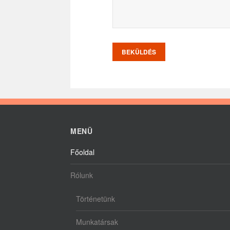
MENÜ
Főoldal
Rólunk
Történetünk
Munkatársak