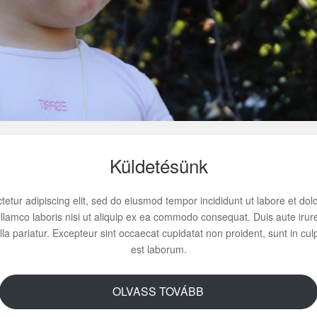
Küldetésünk
tetur adipiscing elit, sed do eiusmod tempor incididunt ut labore et do
llamco laboris nisi ut aliquip ex ea commodo consequat. Duis aute irure
ulla pariatur. Excepteur sint occaecat cupidatat non proident, sunt in culp
est laborum.
OLVASS TOVÁBB