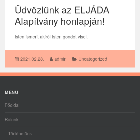
Üdvözlünk az ELJÁDA
Alapítvány honlapján!
Isten ismeri, akiről Isten gondot visel.
2021.02.28.
admin
Uncategorized
MENÜ
Főoldal
Rólunk
Történetünk