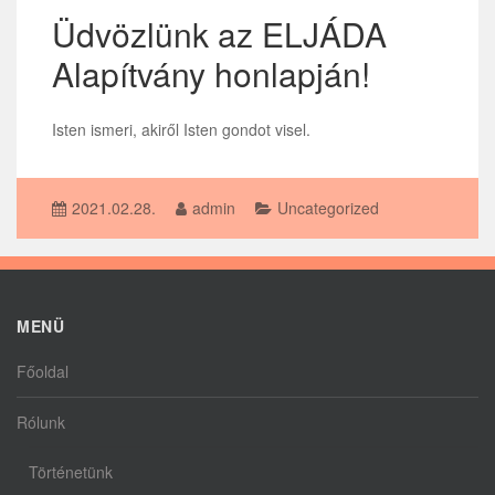
Üdvözlünk az ELJÁDA
Alapítvány honlapján!
Isten ismeri, akiről Isten gondot visel.
2021.02.28.
admin
Uncategorized
MENÜ
Főoldal
Rólunk
Történetünk